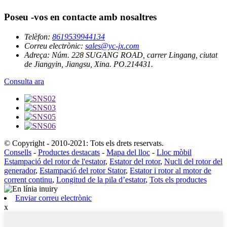
Poseu -vos en contacte amb nosaltres
Telèfon:
8619539944134
Correu electrònic:
sales@yc-jx.com
Adreça:
Núm. 228 SUGANG ROAD, carrer Lingang, ciutat
de Jiangyin, Jiangsu, Xina. PO.214431.
Consulta ara
© Copyright - 2010-2021: Tots els drets reservats.
Consells
-
Productes destacats
-
Mapa del lloc
-
Lloc mòbil
Estampació del rotor de l'estator
,
Estator del rotor
,
Nucli del rotor del
generador
,
Estampació del rotor Stator
,
Estator i rotor al motor de
corrent continu
,
Longitud de la pila d’estator
,
Tots els productes
Enviar correu electrònic
x