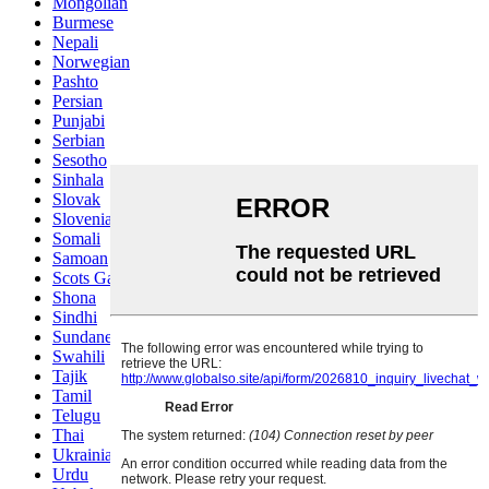
Mongolian
Burmese
Nepali
Norwegian
Pashto
Persian
Punjabi
Serbian
Sesotho
Sinhala
Slovak
Slovenian
Somali
Samoan
Scots Gaelic
Shona
Sindhi
Sundanese
Swahili
Tajik
Tamil
Telugu
Thai
Ukrainian
Urdu