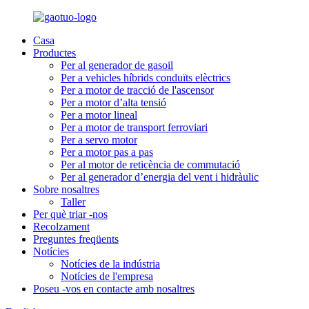
Casa
Productes
Per al generador de gasoil
Per a vehicles híbrids conduïts elèctrics
Per a motor de tracció de l'ascensor
Per a motor d’alta tensió
Per a motor lineal
Per a motor de transport ferroviari
Per a servo motor
Per a motor pas a pas
Per al motor de reticència de commutació
Per al generador d’energia del vent i hidràulic
Sobre nosaltres
Taller
Per què triar -nos
Recolzament
Preguntes freqüents
Notícies
Notícies de la indústria
Notícies de l'empresa
Poseu -vos en contacte amb nosaltres