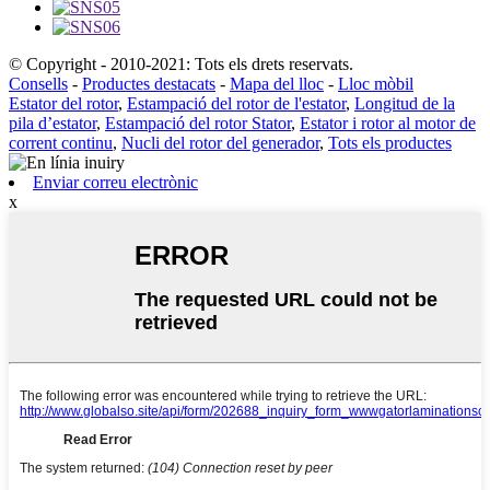
© Copyright - 2010-2021: Tots els drets reservats.
Consells
-
Productes destacats
-
Mapa del lloc
-
Lloc mòbil
Estator del rotor
,
Estampació del rotor de l'estator
,
Longitud de la
pila d’estator
,
Estampació del rotor Stator
,
Estator i rotor al motor de
corrent continu
,
Nucli del rotor del generador
,
Tots els productes
Enviar correu electrònic
x