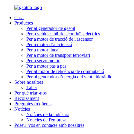
Casa
Productes
Per al generador de gasoil
Per a vehicles híbrids conduïts elèctrics
Per a motor de tracció de l'ascensor
Per a motor d’alta tensió
Per a motor lineal
Per a motor de transport ferroviari
Per a servo motor
Per a motor pas a pas
Per al motor de reticència de commutació
Per al generador d’energia del vent i hidràulic
Sobre nosaltres
Taller
Per què triar -nos
Recolzament
Preguntes freqüents
Notícies
Notícies de la indústria
Notícies de l'empresa
Poseu -vos en contacte amb nosaltres