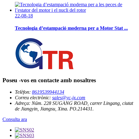
22-08-18
Tecnologia d’estampació moderna per a Motor Stat ...
Poseu -vos en contacte amb nosaltres
Telèfon:
8619539944134
Correu electrònic:
sales@yc-jx.com
Adreça:
Núm. 228 SUGANG ROAD, carrer Lingang, ciutat
de Jiangyin, Jiangsu, Xina. PO.214431.
Consulta ara