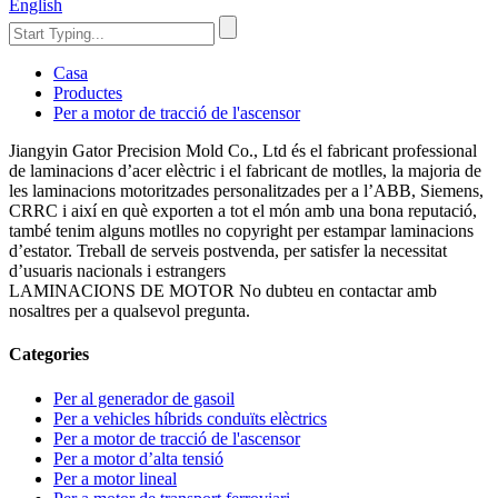
English
Casa
Productes
Per a motor de tracció de l'ascensor
Jiangyin Gator Precision Mold Co., Ltd és el fabricant professional
de laminacions d’acer elèctric i el fabricant de motlles, la majoria de
les laminacions motoritzades personalitzades per a l’ABB, Siemens,
CRRC i així en què exporten a tot el món amb una bona reputació,
també tenim alguns motlles no copyright per estampar laminacions
d’estator. Treball de serveis postvenda, per satisfer la necessitat
d’usuaris nacionals i estrangers
LAMINACIONS DE MOTOR No dubteu en contactar amb
nosaltres per a qualsevol pregunta.
Categories
Per al generador de gasoil
Per a vehicles híbrids conduïts elèctrics
Per a motor de tracció de l'ascensor
Per a motor d’alta tensió
Per a motor lineal