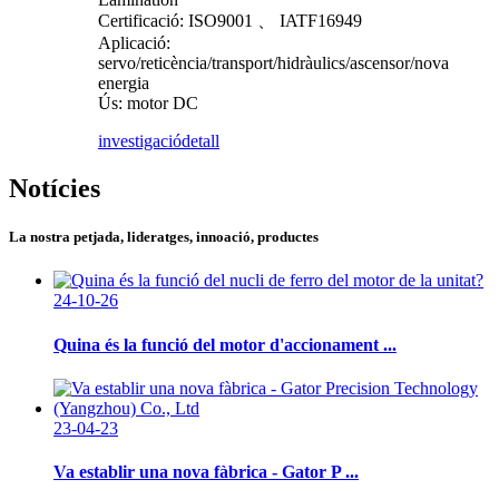
Certificació: ISO9001 、 IATF16949
Aplicació:
servo/reticència/transport/hidràulics/ascensor/nova
energia
Ús: motor DC
investigació
detall
Notícies
La nostra petjada, lideratges, innoació, productes
24-10-26
Quina és la funció del motor d'accionament ...
23-04-23
Va establir una nova fàbrica - Gator P ...