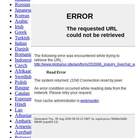
Russian
Japanese
Korean
Arabic
Irish
Greek
Turkish
Italian
Danish
Romanian
Indonesian
Czech
Afrikaans
Swedish
Polish
Basque
Catalan
Esperanto
Hindi
Lao
Albanian
Amharic
Armenian
Azerbaijani
Belarusian