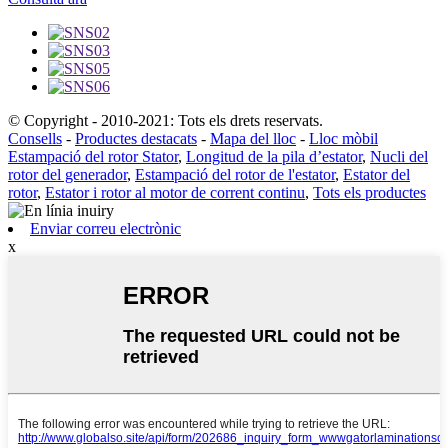
© Copyright - 2010-2021: Tots els drets reservats.
Consells
-
Productes destacats
-
Mapa del lloc
-
Lloc mòbil
Estampació del rotor Stator
,
Longitud de la pila d’estator
,
Nucli del
rotor del generador
,
Estampació del rotor de l'estator
,
Estator del
rotor
,
Estator i rotor al motor de corrent continu
,
Tots els productes
Enviar correu electrònic
x