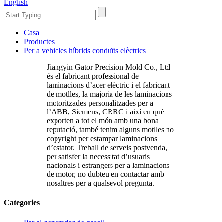
English
Casa
Productes
Per a vehicles híbrids conduïts elèctrics
Jiangyin Gator Precision Mold Co., Ltd
és el fabricant professional de
laminacions d’acer elèctric i el fabricant
de motlles, la majoria de les laminacions
motoritzades personalitzades per a
l’ABB, Siemens, CRRC i així en què
exporten a tot el món amb una bona
reputació, també tenim alguns motlles no
copyright per estampar laminacions
d’estator. Treball de serveis postvenda,
per satisfer la necessitat d’usuaris
nacionals i estrangers per a laminacions
de motor, no dubteu en contactar amb
nosaltres per a qualsevol pregunta.
Categories