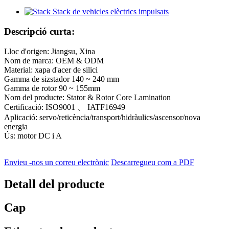
Descripció curta:
Lloc d'origen: Jiangsu, Xina
Nom de marca: OEM & ODM
Material: xapa d'acer de silici
Gamma de sizstador 140 ~ 240 mm
Gamma de rotor 90 ~ 155mm
Nom del producte: Stator & Rotor Core Lamination
Certificació: ISO9001 、 IATF16949
Aplicació: servo/reticència/transport/hidràulics/ascensor/nova
energia
Ús: motor DC i A
Envieu -nos un correu electrònic
Descarregueu com a PDF
Detall del producte
Cap