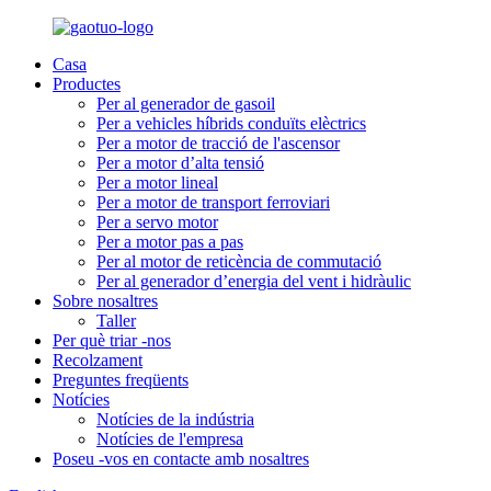
Casa
Productes
Per al generador de gasoil
Per a vehicles híbrids conduïts elèctrics
Per a motor de tracció de l'ascensor
Per a motor d’alta tensió
Per a motor lineal
Per a motor de transport ferroviari
Per a servo motor
Per a motor pas a pas
Per al motor de reticència de commutació
Per al generador d’energia del vent i hidràulic
Sobre nosaltres
Taller
Per què triar -nos
Recolzament
Preguntes freqüents
Notícies
Notícies de la indústria
Notícies de l'empresa
Poseu -vos en contacte amb nosaltres