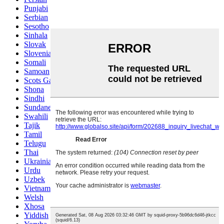
Punjabi
Serbian
Sesotho
Sinhala
Slovak
Slovenian
Somali
Samoan
Scots Gaelic
Shona
Sindhi
Sundanese
Swahili
Tajik
Tamil
Telugu
Thai
Ukrainian
Urdu
Uzbek
Vietnamese
Welsh
Xhosa
Yiddish