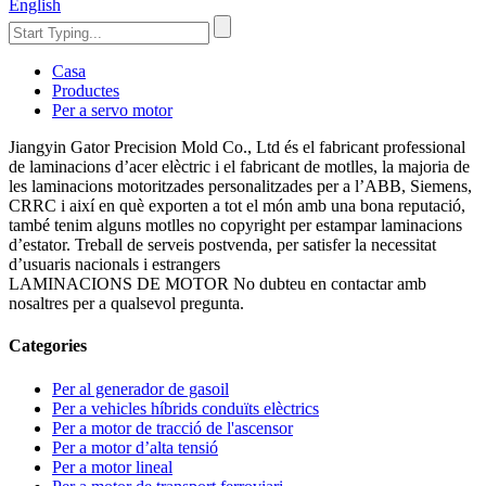
English
Casa
Productes
Per a servo motor
Jiangyin Gator Precision Mold Co., Ltd és el fabricant professional
de laminacions d’acer elèctric i el fabricant de motlles, la majoria de
les laminacions motoritzades personalitzades per a l’ABB, Siemens,
CRRC i així en què exporten a tot el món amb una bona reputació,
també tenim alguns motlles no copyright per estampar laminacions
d’estator. Treball de serveis postvenda, per satisfer la necessitat
d’usuaris nacionals i estrangers
LAMINACIONS DE MOTOR No dubteu en contactar amb
nosaltres per a qualsevol pregunta.
Categories
Per al generador de gasoil
Per a vehicles híbrids conduïts elèctrics
Per a motor de tracció de l'ascensor
Per a motor d’alta tensió
Per a motor lineal