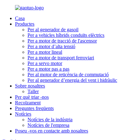
Casa
Productes
Per al generador de gasoil
Per a vehicles híbrids conduïts elèctrics
Per a motor de tracció de l'ascensor
Per a motor d’alta tensió
Per a motor lineal
Per a motor de transport ferroviari
Per a servo motor
Per a motor pas a pas
Per al motor de reticència de commutació
Per al generador d’energia del vent i hidràulic
Sobre nosaltres
Taller
Per què triar -nos
Recolzament
Preguntes freqüents
Notícies
Notícies de la indústria
Notícies de l'empresa
Poseu -vos en contacte amb nosaltres