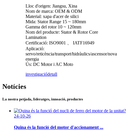
Lloc d'origen: Jiangsu, Xina
Nom de marca: OEM & ODM
Material: xapa d'acer de silici
Mida: Stator Range 15 ~ 180mm
Gamma del rotor 10 ~ 120mm
Nom del producte: Stator & Rotor Core
Lamination
Certificació: ISO9001 、 IATF16949
Aplicació:
servo/reticència/transport/hidràulics/ascensor/nova
energia
Ús: DC Motor i AC Moto
investigació
detall
Notícies
La nostra petjada, lideratges, innoació, productes
24-10-26
Quina és la funció del motor d'accionament ...