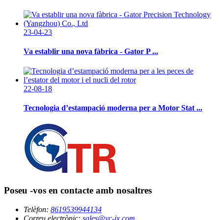
23-04-23
Va establir una nova fàbrica - Gator P ...
22-08-18
Tecnologia d’estampació moderna per a Motor Stat ...
Poseu -vos en contacte amb nosaltres
Telèfon:
8619539944134
Correu electrònic:
sales@yc-jx.com