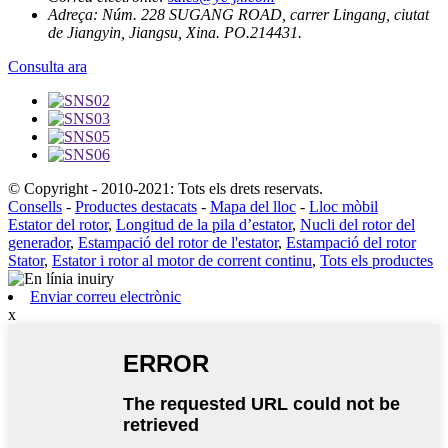
Adreça:
Núm. 228 SUGANG ROAD, carrer Lingang, ciutat
de Jiangyin, Jiangsu, Xina. PO.214431.
Consulta ara
© Copyright - 2010-2021: Tots els drets reservats.
Consells
-
Productes destacats
-
Mapa del lloc
-
Lloc mòbil
Estator del rotor
,
Longitud de la pila d’estator
,
Nucli del rotor del
generador
,
Estampació del rotor de l'estator
,
Estampació del rotor
Stator
,
Estator i rotor al motor de corrent continu
,
Tots els productes
Enviar correu electrònic
x