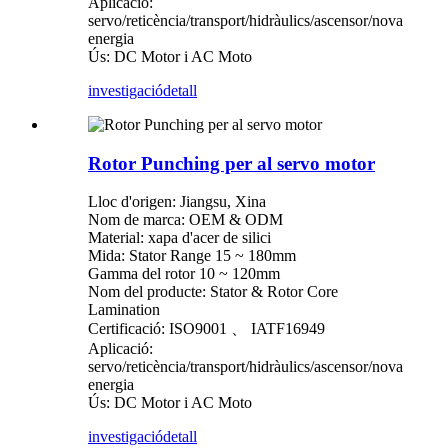
Aplicació:
servo/reticència/transport/hidràulics/ascensor/nova
energia
Ús: DC Motor i AC Moto
investigació
detall
Rotor Punching per al servo motor
Lloc d'origen: Jiangsu, Xina
Nom de marca: OEM & ODM
Material: xapa d'acer de silici
Mida: Stator Range 15 ~ 180mm
Gamma del rotor 10 ~ 120mm
Nom del producte: Stator & Rotor Core
Lamination
Certificació: ISO9001 、 IATF16949
Aplicació:
servo/reticència/transport/hidràulics/ascensor/nova
energia
Ús: DC Motor i AC Moto
investigació
detall