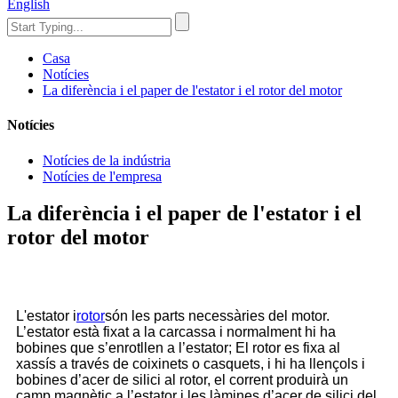
English
Casa
Notícies
La diferència i el paper de l'estator i el rotor del motor
Notícies
Notícies de la indústria
Notícies de l'empresa
La diferència i el paper de l'estator i el
rotor del motor
L'estator i
rotor
són les parts necessàries del motor.
L’estator està fixat a la carcassa i normalment hi ha
bobines que s’enrotllen a l’estator; El rotor es fixa al
xassís a través de coixinets o casquets, i hi ha llençols i
bobines d’acer de silici al rotor, el corrent produirà un
camp magnètic a l’estator i les làmines d’acer de silici del