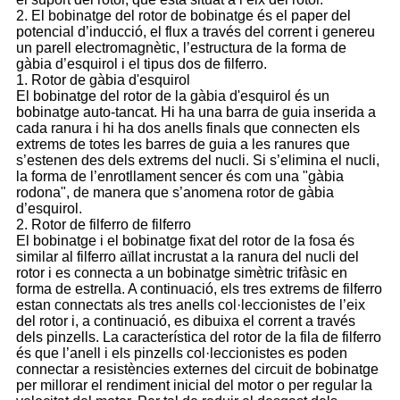
2. El bobinatge del rotor de bobinatge és el paper del
potencial d’inducció, el flux a través del corrent i genereu
un parell electromagnètic, l’estructura de la forma de
gàbia d’esquirol i el tipus dos de filferro.
1. Rotor de gàbia d'esquirol
El bobinatge del rotor de la gàbia d'esquirol és un
bobinatge auto-tancat. Hi ha una barra de guia inserida a
cada ranura i hi ha dos anells finals que connecten els
extrems de totes les barres de guia a les ranures que
s’estenen des dels extrems del nucli. Si s’elimina el nucli,
la forma de l’enrotllament sencer és com una "gàbia
rodona", de manera que s’anomena rotor de gàbia
d’esquirol.
2. Rotor de filferro de filferro
El bobinatge i el bobinatge fixat del rotor de la fosa és
similar al filferro aïllat incrustat a la ranura del nucli del
rotor i es connecta a un bobinatge simètric trifàsic en
forma de estrella. A continuació, els tres extrems de filferro
estan connectats als tres anells col·leccionistes de l’eix
del rotor i, a continuació, es dibuixa el corrent a través
dels pinzells. La característica del rotor de la fila de filferro
és que l’anell i els pinzells col·leccionistes es poden
connectar a resistències externes del circuit de bobinatge
per millorar el rendiment inicial del motor o per regular la