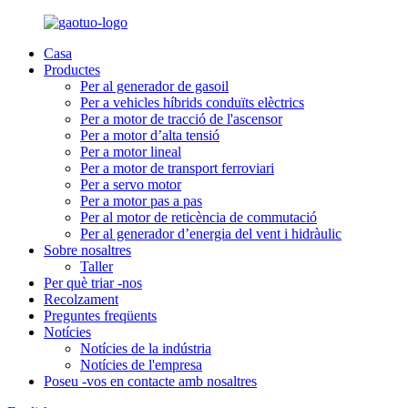
Casa
Productes
Per al generador de gasoil
Per a vehicles híbrids conduïts elèctrics
Per a motor de tracció de l'ascensor
Per a motor d’alta tensió
Per a motor lineal
Per a motor de transport ferroviari
Per a servo motor
Per a motor pas a pas
Per al motor de reticència de commutació
Per al generador d’energia del vent i hidràulic
Sobre nosaltres
Taller
Per què triar -nos
Recolzament
Preguntes freqüents
Notícies
Notícies de la indústria
Notícies de l'empresa
Poseu -vos en contacte amb nosaltres