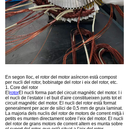
En segon lloc, el rotor del motor asíncron està compost
per nucli del rotor, bobinatge del rotor i eix del rotor, etc.
1. Core del rotor
El
rotor
El nucli forma part del circuit magnètic del motor. I i
el nucli de l'estator i el buit d'aire constitueixen junts tot el
circuit magnètic del motor. El nucli del rotor està format
generalment per acer de silici de 0,5 mm de gruix laminat.
La majoria dels nuclis del rotor de motors de corrent mitjà i
petits es munten directament sobre l’eix del motor. El nucli
del rotor de grans motors de corrent altern es munta sobre
el suport del rotor, que està situat a l’eix del rotor.