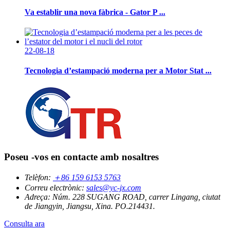
Va establir una nova fàbrica - Gator P ...
22-08-18
Tecnologia d’estampació moderna per a Motor Stat ...
Poseu -vos en contacte amb nosaltres
Telèfon:
＋86 159 6153 5763
Correu electrònic:
sales@yc-jx.com
Adreça:
Núm. 228 SUGANG ROAD, carrer Lingang, ciutat
de Jiangyin, Jiangsu, Xina. PO.214431.
Consulta ara