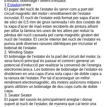
d'estator, bobinatge i seient d'estator.
1.
Estador
centre
El paper del nucli de l'estator és servir com a part del
circuit magnètic del motor i enrotllament de l'estator
incrustat. El nucli de l'estator està format per xapa d'acer
de silici de 0,5 mm de gruix laminada i els dos costats de
la xapa d'acer de maó estan recoberts de pintura aïllant
per aïllar la làmina les unes de les altres per reduir la
pèrdua del nucli causada pel camp magnètic giratori del
nucli de l'estator. El cercle interior del nucli de l'estator es
punxa amb diverses ranures idèntiques per incrustar el
bobinat de l'estator.
2. Winding Stator
El bobinatge de l'estator és la part del circuit del motor, la
seva funció principal és passar el corrent i generar un
potencial d'inducció per realitzar la conversió de l'energia
electromecànica. Les bobines de bobinatge de l'estator es
divideixen en una capa d'una sola capa i de doble capa a
la ranura de l'estator. Per tal d’aconseguir un millor
rendiment electromagnètic, els motors asíncrons mitjans i
grans utilitzen un bobinatge de dos cops curts de doble
capa.
3. Seator Seator
El paper del xassís és principalment arreglar i donar
suport al nucli de l'estator, de manera que cal tenir una